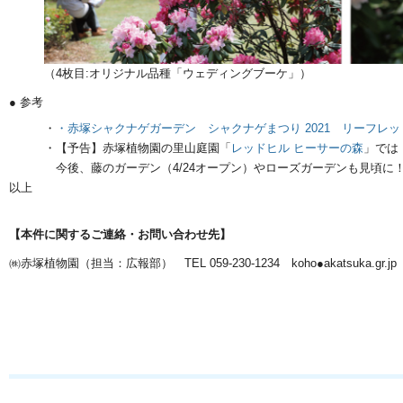
（4枚目:オリジナル品種「ウェディングブーケ」）
● 参考
・
・赤塚シャクナゲガーデン シャクナゲまつり 2021 リーフレット
・【予告】赤塚植物園の里山庭園「
レッドヒル ヒーサーの森
」では
今後、藤のガーデン（4/24オープン）やローズガーデンも見頃
以上
【本件に関するご連絡・お問い合わせ先】
㈱赤塚植物園（担当：広報部） TEL 059-230-1234 koho●akatsuka.g