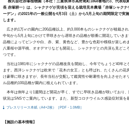
株式会社赤塚植物園（本社：三重県津市高野尾町1868番地の3、代表取
長 赤塚耕一）は、シャクナゲが見頃を迎える栽培見本農場「赤塚シャクナ
ーデン」の2021年の一般公開を4月3日（土）から5月上旬の期間限定で実
します。
広さ約1万㎡の園内に200品種以上、約3,000本ものシャクナゲが植栽され
中旬から5月上旬にかけて早咲きから遅咲きの品種が順番に開花していきま
品種によってピンクや白、赤、紫、黄色など、豊かな色彩や模様が楽しめ
八重桜や源平桃、オオデマリなども開花し、シャクナゲとの共演も見どこ
つです。
当社は1981年にシャクナゲの品種改良を開始し、今年でちょうど40年と
ます。西洋シャクナゲは欧米で「花木の女王」とも呼ばれ、たくさんの花
け豪華に咲きますが、長年当社が交配して鑑賞性や耐暑性を向上させたオ
ル品種約100品種が園内に植えられています。
本年は例年より1週間ほど開花が早く、すでに早咲き品種が咲いており、
状況はSNSでご案内しています。また、新型コロナウイルス感染症対策を
プレスリリース本紙（A4×2枚）［PDF・1.0MB］
【施設の基本情報】