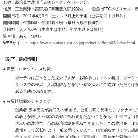
名称：栽培見本農場「赤塚シャクナゲガーデン」
場所：三重県津市高野尾町字西豊久野1902-1 （電話はFFCパビリオン：059-2
開園日程：2021年4月3日（土）～ 5月上旬予定（公開期間中は無休）
開園時間：午前9時～午後4時30分（最終入場午後4時）
入園料：大人700円（中高生は半額、小学生以下は無料）
駐車場：あり（無料）
WEBサイト：
https://www.jp-akatsuka.co.jp/production/farm03/index.html
【以下、詳細情報】
● 新型コロナウイルス対策
ガーデンは広々とした屋外ですが、お客様にはマスク着用、ソーシ
ランスでの検温、入場制限などを行い感染拡大にご協力いただくほ
感染予防に努めます。
● 赤塚植物園のシャクナゲ
創業者 赤塚充良が訪問先の米国で、公園に咲く見事なシャクナゲに感
の暑さが厳しい日本の気候に合わず育たないことから、1981年よ
道沿いの農地で、苗の栽培試験を重ねてきました。この農地を、オ
農場として2013年より一般公開しています。代表的なオリジナル
ディングブーケ」、柔らかい白色の「真珠姫」、華やかな紫色の「