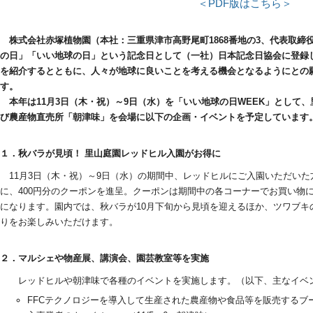
＜PDF版はこちら＞
株式会社赤塚植物園（本社：三重県津市高野尾町1868番地の3、代表取締役社
の日」「いい地球の日」という記念日として（一社）日本記念日協会に登録し
を紹介するとともに、人々が地球に良いことを考える機会となるようにとの
す。
本年は11月3日（木・祝）～9日（水）を「いい地球の日WEEK」として、
び農産物直売所「朝津味」を会場に以下の企画・イベントを予定しています
１．秋バラが見頃！ 里山庭園レッドヒル入園がお得に
11月3日（木・祝）～9日（水）の期間中、レッドヒルにご入園いただいた
に、400円分のクーポンを進呈。クーポンは期間中の各コーナーでお買い物
になります。園内では、秋バラが10月下旬から見頃を迎えるほか、ツワブキ
りをお楽しみいただけます。
２．マルシェや物産展、講演会、園芸教室等を実施
レッドヒルや朝津味で各種のイベントを実施します。（以下、主なイベ
FFCテクノロジーを導入して生産された農産物や食品等を販売するブー