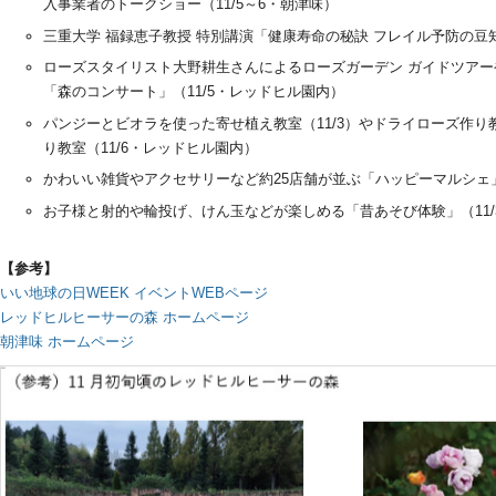
入事業者のトークショー（11/5～6・朝津味）
三重大学 福録恵子教授 特別講演「健康寿命の秘訣 フレイル予防の豆知
ローズスタイリスト大野耕生さんによるローズガーデン ガイドツア
「森のコンサート」（11/5・レッドヒル園内）
パンジーとビオラを使った寄せ植え教室（11/3）やドライローズ作り教
り教室（11/6・レッドヒル園内）
かわいい雑貨やアクセサリーなど約25店舗が並ぶ「ハッピーマルシェ」（
お子様と射的や輪投げ、けん玉などが楽しめる「昔あそび体験」（11/3
【参考】
いい地球の日WEEK イベントWEBページ
レッドヒルヒーサーの森 ホームページ
朝津味 ホームページ