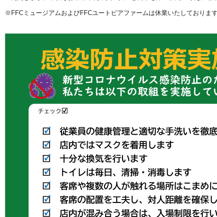
※FFCミュージアムおよびFFCユートピアファームは休業いたしておりま