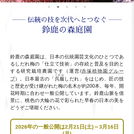
―― 伝統の技を次代へとつなぐ ――
鈴鹿の森庭園
鈴鹿の森庭園は、日本の伝統園芸文化のひとつであ
るしだれ梅の「仕立て技術」の存続と普及を目的と
する研究栽培農園です（運営/
赤塚植物園グルー
くれは
プ
）。日本最古の「
呉服
しだれ」をはじめ、匠の技
と歴史が受け継がれた梅の名木が約200本。毎年、開
花時期に合わせ一般公開しています。鈴鹿山脈を借
景に、桃色の大輪の花で彩られた早春の日本の美を
どうぞご堪能ください。
2026年の一般公開は2月21日(土)～3月16日
(月)