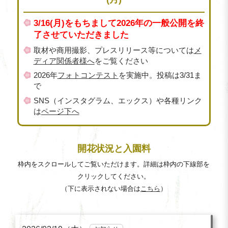
3/16(月)をもちまして2026年の一般公開を終
了させていただきました
取材や商用撮影、プレスリリース等については
メ
ディア関係者様へ
をご覧ください
2026年
フォトコンテスト
を実施中。投稿は3/31ま
で
SNS（インスタグラム、エックス）や各種リンク
は
ページ下へ
開花状況と入園料
枠内をスクロールしてご覧いただけます。詳細は枠内の下線部を
クリックしてください。
（下に表示されない場合は
こちら
）