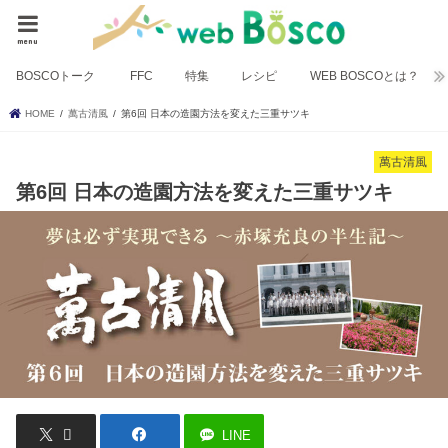
menu
BOSCOトーク
FFC
特集
レシピ
WEB BOSCOとは？
HOME
萬古清風
第6回 日本の造園方法を変えた三重サツキ
萬古清風
第6回 日本の造園方法を変えた三重サツキ
LINE