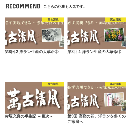
RECOMMEND
こちらの記事も人気です。
萬古清風
萬古清風
第8回-2 洋ラン生産の大革命②
第8回-1 洋ラン生産の大革命①
萬古清風
萬古清風
赤塚充良の半生記 ～目次～
第9回 高嶺の花、洋ランを多くの
ご家庭へ