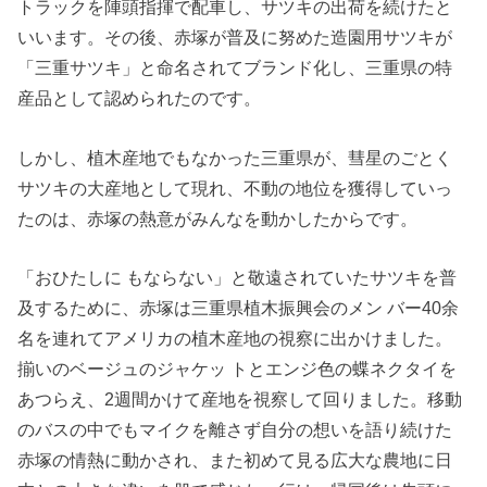
トラックを陣頭指揮で配車し、サツキの出荷を続けたと
いいます。その後、赤塚が普及に努めた造園用サツキが
「三重サツキ」と命名されてブランド化し、三重県の特
産品として認められたのです。
しかし、植木産地でもなかった三重県が、彗星のごとく
サツキの大産地として現れ、不動の地位を獲得していっ
たのは、赤塚の熱意がみんなを動かしたからです。
「おひたしに もならない」と敬遠されていたサツキを普
及するために、赤塚は三重県植木振興会のメン バー40余
名を連れてアメリカの植木産地の視察に出かけました。
揃いのベージュのジャケッ トとエンジ色の蝶ネクタイを
あつらえ、2週間かけて産地を視察して回りました。移動
のバスの中でもマイクを離さず自分の想いを語り続けた
赤塚の情熱に動かされ、また初めて見る広大な農地に日