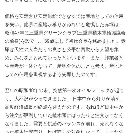
価格を安定させ安定供給できなくては産地としての信用
を失い、他県に産地が移りかねないと危惧した赤塚は、
昭和47年に三重県グリーンクラブ(三重県植木需給協議会
の前身)を設立し、39歳にして初代会長を務めました。赤
塚は天性の人当たりの良さと公平な言動から人望を集
め、みなをまとめていったといいます。また、卸業者と
生産者が一体となって、産地全体のことを考え、産地と
しての信用を重視するよう先導したのです。
翌年の昭和48年の末、突然第一次オイルショックが起こ
り、大不況がやってきました。 日本中から灯りが消え、
高度経済成長が終焉を迎えたのです。あれほど日本中か
ら注文が殺到していた植木類にぱったりと注文がこなく
なりました。需要と供給のバランスが崩れ、売れなくな
った植木は安売り、投げ売りの対象になってしまったの