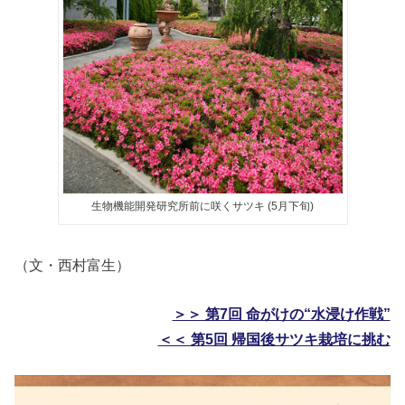
生物機能開発研究所前に咲くサツキ (5月下旬)
（文・西村富生）
＞＞ 第7回 命がけの“水浸け作戦”
＜＜ 第5回 帰国後サツキ栽培に挑む