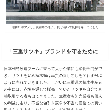
昭和45年アメリカ視察時の様子。 同じ装いで気持ちを一つにした
「三重サツキ」ブランドを守るために
日本列島改造ブームに乗って大手企業にも緑化部門がで
き、サツキを始め植木類は品質の善し悪しを問わず飛ぶ
ように売れていきました。しだいに三重県の植木生産者
の中には、赤塚を通して販売していたサツキを自分で直
接取引する者も出てきました。生産者も卸売業者も個人
の利益に走り、不当な値引き競争や不当な価格での買い
取りをするようになり、いざこざが絶えません。