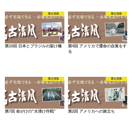
萬古清風
萬古清風
第10回 日本とブラジルの架け橋
第4回 アメリカで運命の自覚をす
る
萬古清風
萬古清風
第7回 命がけの“水浸け作戦”
第2回 アメリカへの旅立ち