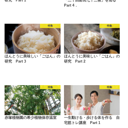
研究 Part 1
「二十四節気七十二候」を知る
Part 4．
特集
特集
ほんとうに美味しい「ごはん」の
ほんとうに美味しい「ごはん」の
研究 Part 3
研究 Part 2
特集
特集
赤塚植物園の希少植物保存温室
一生動ける・歩ける体を作る 自
宅筋トレ講座 Part 1