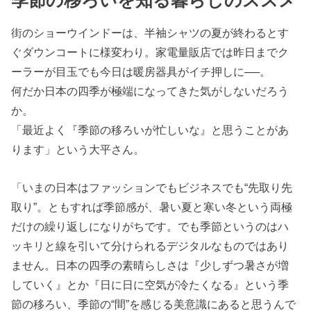
季節の移ろいを知る暮らしのススメ
街のショーウインドーは、半袖シャツの夏が終わるとす
ぐダウンコートに様変わり。家電量販店では昨日までク
ーラーが目玉でも今日は暖房器具がイチ押しに──。
何だか日本の四季が極端になってきた気がしないだろう
か。
「最近よく『季節の移ろいが忙しいな』と思うことがあ
ります」という大平さん。
「いまの日本はファッションでもビジネスでも“先取り先
取り”。ともすれば季節感が、暑い夏と寒い冬という両極
だけの繰り返しになりがちです。でも季節というのはハ
ッキリと線を引いて分けられるデジタルなものではあり
ません。日本の四季の素晴らしさは『少しずつ暑さが増
していく』とか『日に日に空気が冷たくなる』という季
節の移ろい、季節の“間”を感じる美意識にあると思うんで