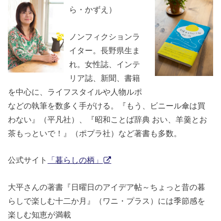
ら・かずえ）
ノンフィクションラ
イター。長野県生ま
れ。女性誌、インテ
リア誌、新聞、書籍
を中心に、ライフスタイルや人物ルポ
などの執筆を数多く手がける。『もう、ビニール傘は買
わない』（平凡社）、『昭和ことば辞典 おい、羊羹とお
茶もっといで！』（ポプラ社）など著書も多数。
公式サイト
「暮らしの柄」
大平さんの著書『日曜日のアイデア帖～ちょっと昔の暮
らしで楽しむ十二か月』（ワニ・プラス）には季節感を
楽しむ知恵が満載