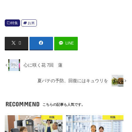
特集
お米
LINE
心に咲く花 7回 蓮
夏バテの予防、回復にはキュウリを
RECOMMEND
こちらの記事も人気です。
特集
特集