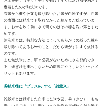
お米を研ぐ（洗う）手間が省けてすぐに炊ける便利さで
定着したのが無洗米です。
玄米から糠や胚芽を取り除いたお米が白米ですが、白米
の表面には精米でも取れなかった糠がまだ残っていま
す。お米を炊く前に水で研ぐのはその糠を洗い落とすた
めです。
無洗米とは、特別な方法によってあらかじめ残った糠を
取り除いてあるお米のこと。だから研がずにすぐ炊ける
のです。
また無洗米には、研ぐ必要がないために水を節約でき
る、研ぎ汁を排出しないため環境にやさしいといったメ
リットもあります。
④精米後に〝プラスα〟する「雑穀米」
雑穀米とは精米した白米に玄米や粟、黍（きび）、もち
麦、いりごま、押し麦といった穀物を混ぜ込んだお米の