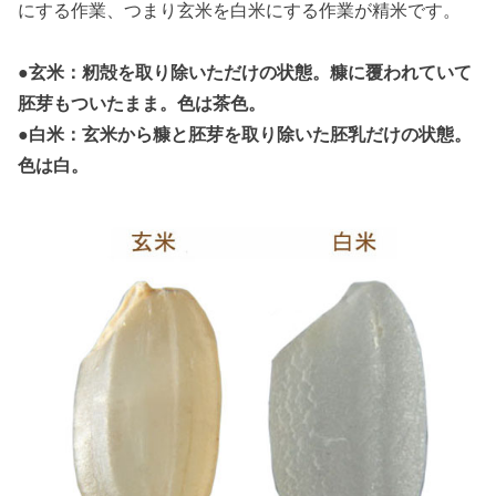
にする作業、つまり玄米を白米にする作業が精米です。
●玄米：籾殻を取り除いただけの状態。糠に覆われていて
胚芽もついたまま。色は茶色。
●白米：玄米から糠と胚芽を取り除いた胚乳だけの状態。
色は白。