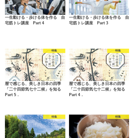
一生動ける・歩ける体を作る 自
一生動ける・歩ける体を作る 自
宅筋トレ講座 Part 4
宅筋トレ講座 Part 3
特集
特集
暦で感じる、美しき日本の四季
暦で感じる、美しき日本の四季
「二十四節気七十二候」を知る
「二十四節気七十二候」を知る
Part 5．
Part 4．
特集
特集