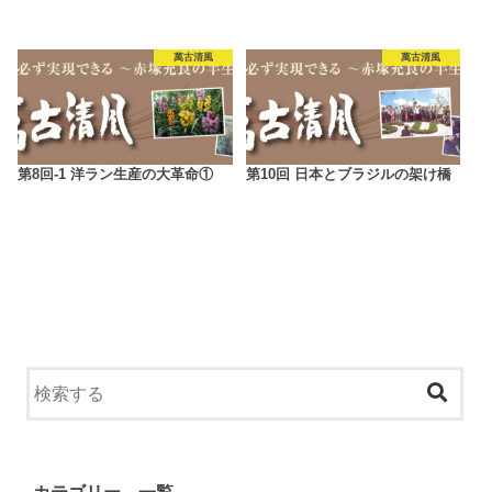
萬古清風
萬古清風
第8回-1 洋ラン生産の大革命①
第10回 日本とブラジルの架け橋
カテゴリー 一覧