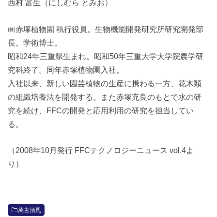
西村 富生（にしむら とみお）
㈱赤塚植物園 執行役員。生物機能開発研究所研究開発部
長。学術博士。
昭和24年三重県生まれ。昭和50年三重大学大学院農学研
究科終了。同年赤塚植物園入社。
入社以来、新しい園芸植物の生産に携わる一方、花木類
の組織培養法を開発する。また赤塚充良のもとで水の研
究を続け、FFCの開発と応用利用の研究を担当してい
る。
（2008年10月発行 FFCテクノロジーニュース vol.4よ
り）
萬古清風