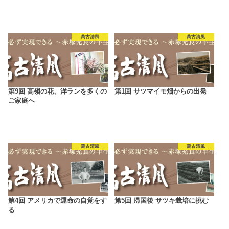
萬古清風
萬古清風
第9回 高嶺の花、洋ランを多くの
第1回 サツマイモ畑からの出発
ご家庭へ
萬古清風
萬古清風
第4回 アメリカで運命の自覚をす
第5回 帰国後 サツキ栽培に挑む
る