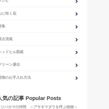
レシピ
心に咲く花
特集
萬古清風
レッドヒル図鑑
グリーン通信
植物のお手入れ方法
人気の記事 Popular Posts
フジバカマの仲間 ～アサギマダラを呼ぶ植物～