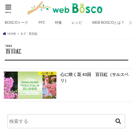
menu
BOSCOトーク
FFC
特集
レシピ
WEB BOSCOとは？
HOME
タグ : 百日紅
百日紅
心に咲く花
心に咲く花 43回 百日紅（サルスベ
リ）