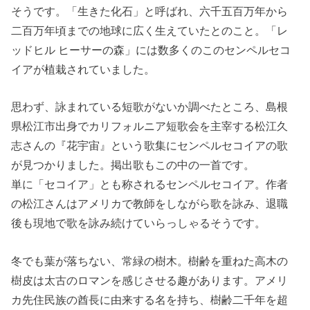
そうです。「生きた化石」と呼ばれ、六千五百万年から
二百万年頃までの地球に広く生えていたとのこと。「レ
ッドヒル ヒーサーの森」には数多くのこのセンペルセコ
イアが植栽されていました。
思わず、詠まれている短歌がないか調べたところ、島根
県松江市出身でカリフォルニア短歌会を主宰する松江久
志さんの『花宇宙』という歌集にセンペルセコイアの歌
が見つかりました。掲出歌もこの中の一首です。
単に「セコイア」とも称されるセンペルセコイア。作者
の松江さんはアメリカで教師をしながら歌を詠み、退職
後も現地で歌を詠み続けていらっしゃるそうです。
冬でも葉が落ちない、常緑の樹木。樹齢を重ねた高木の
樹皮は太古のロマンを感じさせる趣があります。アメリ
カ先住民族の酋長に由来する名を持ち、樹齢二千年を超