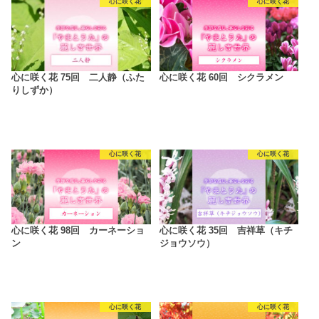
心に咲く花
心に咲く花
心に咲く花 75回 二人静（ふた
心に咲く花 60回 シクラメン
りしずか）
心に咲く花
心に咲く花
心に咲く花 98回 カーネーショ
心に咲く花 35回 吉祥草（キチ
ン
ジョウソウ）
心に咲く花
心に咲く花