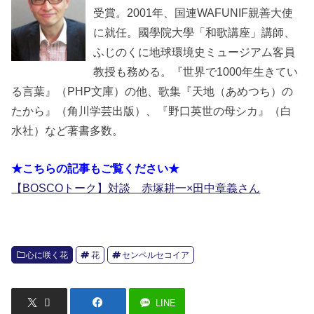
受賞。2001年、国連WAFUNIF親善大使
に就任。國學院大學「和歌講座」講師、
ふじのくに地球環境史ミュージアム客員
教授も務める。『世界で1000年生きてい
る言葉』（PHP文庫）の他、歌集『天地（あめつち）の
たから』（角川学芸出版）、『野口英世の母シカ』（白
水社）など著書多数。
★こちらの記事もご覧ください★
【BOSCOトーク】対談 赤塚耕一×田中章義さん
心に咲く花
花
センペルセコイア
LINE