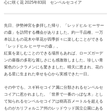
心に咲く花 2025年83回 センペルセコイア
先日、伊勢神宮を参拝した帰り、「レッドヒル ヒーサー
の森」を訪問する機会がありました。約一千品種、一万
本以上もの花木や草花が四季折々に楽しむことができる
「レッドヒル ヒーサーの森」。
紅葉を楽しむことのできる場所もあれば、ローズガーデ
ンの薔薇の多彩な麗しさにも感激致しました。珍しい青
紫色のシクラメンにも驚きました。晴天に恵まれ、花の
ある星に生まれた幸せを心から実感できた一日。
その中でも、スギ科セコイア属に分類されるセンペルセ
コイアに惹かれました。「世界で一番のっぽな木」とし
て知られるセンペルセコイアは樹高百メートルを超える
ものがカリフォルニア州のレッドウッド国立公園にある