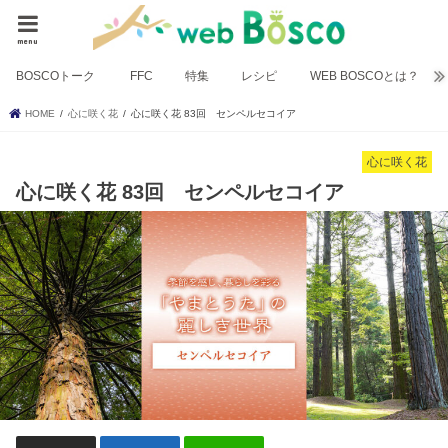
menu
BOSCOトーク
FFC
特集
レシピ
WEB BOSCOとは？
HOME
心に咲く花
心に咲く花 83回 センペルセコイア
心に咲く花
心に咲く花 83回 センペルセコイア