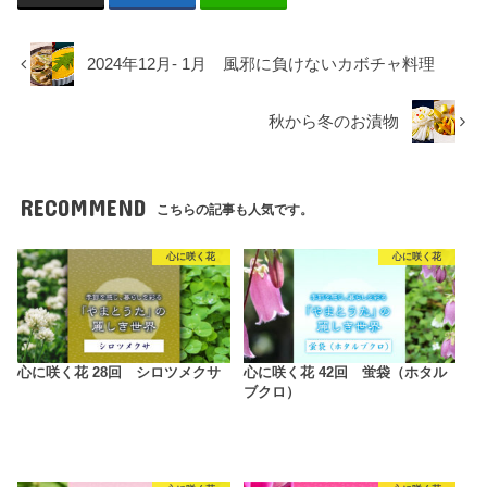
2024年12月- 1月 風邪に負けないカボチャ料理
秋から冬のお漬物
RECOMMEND
こちらの記事も人気です。
心に咲く花
心に咲く花
心に咲く花 28回 シロツメクサ
心に咲く花 42回 蛍袋（ホタル
ブクロ）