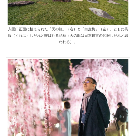
入園口正面に植えられた「天の龍」（右）と「白虎梅」（左）。ともに呉
服（くれは）しだれと呼ばれる品種（天の龍は日本最古の呉服しだれと思
われる）。