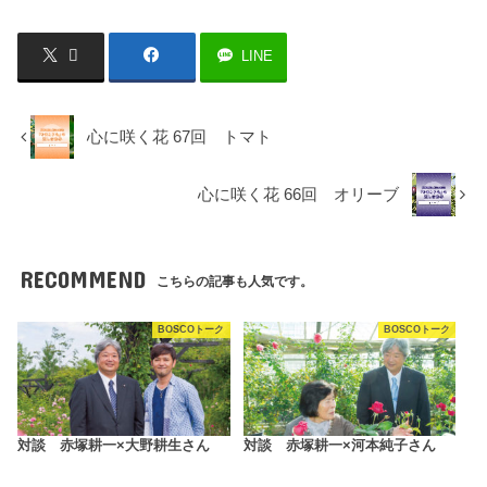
LINE
心に咲く花 67回 トマト
心に咲く花 66回 オリーブ
RECOMMEND
こちらの記事も人気です。
BOSCOトーク
BOSCOトーク
対談 赤塚耕一×大野耕生さん
対談 赤塚耕一×河本純子さん