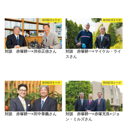
BOSCOトーク
BOSCOトーク
対談 赤塚耕一×渋谷正信さん
対談 赤塚耕一×マイケル・ライ
スさん
BOSCOトーク
BOSCOトーク
対談 赤塚耕一×田中章義さん
対談 赤塚耕一×赤塚充良×ジョ
ン・ミルズさん