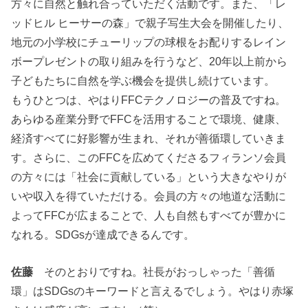
方々に自然と触れ合っていただく活動です。また、「レ
ッドヒル ヒーサーの森」で親子写生大会を開催したり、
地元の小学校にチューリップの球根をお配りするレイン
ボープレゼントの取り組みを行うなど、20年以上前から
子どもたちに自然を学ぶ機会を提供し続けています。
もうひとつは、やはりFFCテクノロジーの普及ですね。
あらゆる産業分野でFFCを活用することで環境、健康、
経済すべてに好影響が生まれ、それが善循環していきま
す。さらに、このFFCを広めてくださるフィランソ会員
の方々には「社会に貢献している」という大きなやりが
いや収入を得ていただける。会員の方々の地道な活動に
よってFFCが広まることで、人も自然もすべてが豊かに
なれる。SDGsが達成できるんです。
佐藤
そのとおりですね。社長がおっしゃった「善循
環」はSDGsのキーワードと言えるでしょう。やはり赤塚