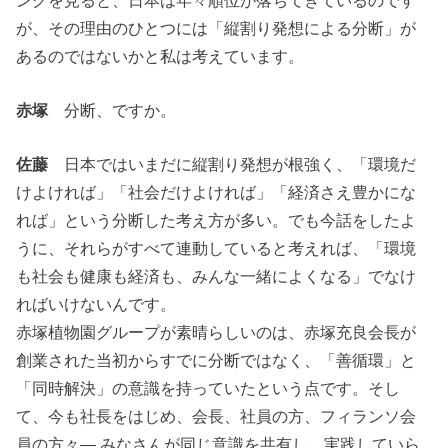
が、その理由のひとつには「縦割り発想による分断」が
あるのではないかと私は考えています。
赤塚
分断、ですか。
佐藤
日本ではいまだに縦割り発想が根強く、「環境だ
けよければ」「社会だけよければ」「経済さえ豊かにな
れば」という分断した考え方が多い。でも今話をしたよ
うに、それらがすべて連動していると考えれば、「環境
も社会も健康も経済も、みんな一緒によくなる」でなけ
ればいけないんです。
赤塚植物園グループが素晴らしいのは、赤塚充良会長が
創業された当初からすでに分断ではなく、「善循環」と
「同時解決」の意識を持っていたという点です。そし
て、今も社長をはじめ、会長、社員の方、フィランソ会
員の方々― みなさんが同じ意識を共有し、実践していら