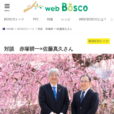
menu
BOSCOトーク
FFC
特集
レシピ
WEB BOSCOとは？
HOME
BOSCOトーク
対談 赤塚耕一×佐藤真久さん
BOSCOトーク
対談 赤塚耕一×佐藤真久さん