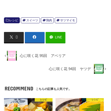
レシピ
スイーツ
鶏肉
サツマイモ
LINE
心に咲く花 95回 アベリア
心に咲く花 94回 ヤツデ
RECOMMEND
こちらの記事も人気です。
レシピ
レシピ