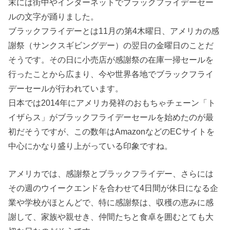
末には街中やインターネットでブラックフライデーセー
ルの文字が踊りました。
ブラックフライデーとは11月の第4木曜日、アメリカの感
謝祭（サンクスギビングデー）の翌日の金曜日のことだ
そうです。その日に小売店が感謝祭の在庫一掃セールを
行ったことから広まり、今や世界各地でブラックフライ
デーセールが行われています。
日本では2014年にアメリカ発祥のおもちゃチェーン「ト
イザらス」がブラックフライデーセールを始めたのが最
初だそうですが、この数年はAmazonなどのECサイトを
中心にかなり盛り上がっている印象ですね。
アメリカでは、感謝祭とブラックフライデー、さらには
その週のウイークエンドを合わせて4日間が休日になる企
業や学校がほとんどで、特に感謝祭は、収穫の恵みに感
謝して、家族や親せき、仲間たちと食卓を囲むとても大