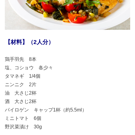
【材料】（2人分）
鶏手羽先 8本
塩、コショウ 各少々
タマネギ 1/4個
ニンニク 2片
油 大さじ2杯
酒 大さじ2杯
パイロゲン キャップ1杯（約5.5ml）
ミニトマト 6個
野沢菜漬け 30g