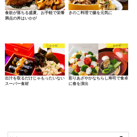
食欲が落ちる盛夏、お手軽で栄養
きのこ料理で腸を元気に
満点の丼はいかが
レシピ
レシピ
出汁を取るだけじゃもったいない
彩りあざやかなちらし寿司で食卓
スーパー食材
に春を演出