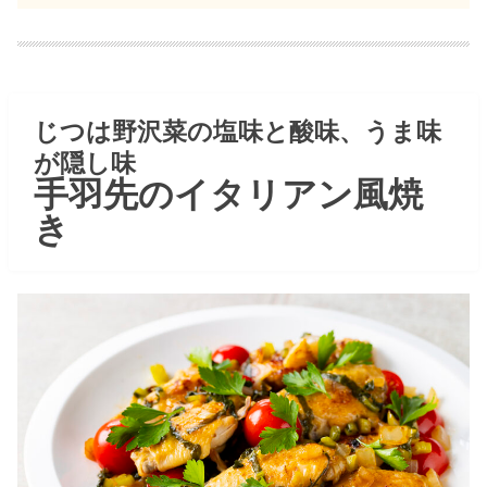
じつは野沢菜の塩味と酸味、うま味
が隠し味
手羽先のイタリアン風焼
き