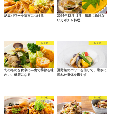
納豆パワーを味方につける
2024年12月- 1月 風邪に負けな
いカボチャ料理
レシピ
レシピ
旬のものを食卓に―食で季節を味
夏野菜のパワーを借りて、暑さに
わい、健康になる
疲れた身体を癒やす
レシピ
レシピ