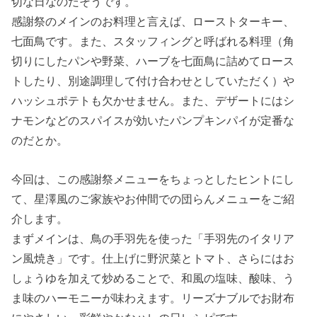
切な日なのだそうです。
感謝祭のメインのお料理と言えば、ローストターキー、
七面鳥です。また、スタッフィングと呼ばれる料理（角
切りにしたパンや野菜、ハーブを七面鳥に詰めてロース
トしたり、別途調理して付け合わせとしていただく）や
ハッシュポテトも欠かせません。また、デザートにはシ
ナモンなどのスパイスが効いたパンプキンパイが定番な
のだとか。
今回は、この感謝祭メニューをちょっとしたヒントにし
て、星澤風のご家族やお仲間での団らんメニューをご紹
介します。
まずメインは、鳥の手羽先を使った「手羽先のイタリア
ン風焼き」です。仕上げに野沢菜とトマト、さらにはお
しょうゆを加えて炒めることで、和風の塩味、酸味、う
ま味のハーモニーが味わえます。リーズナブルでお財布