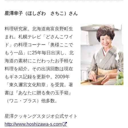
星澤幸子（ほしざわ さちこ）さん
料理研究家。北海道南富良野町生
まれ。札幌テレビ「どさんこワイ
ド」の料理コーナー「奥様ここで
もう一品」に25年毎日出演し、北
海道の素材にこだわったお手軽な
料理を紹介。その出演回数は現在
もギネス記録を更新中。2009年
「東久邇宮文化勲章」を受賞。著
書は『あなたに贈る食の玉手箱』
（ワニ・プラス）他多数。
星澤クッキングスタジオ公式サイト
http://www.hoshizawa-s.com