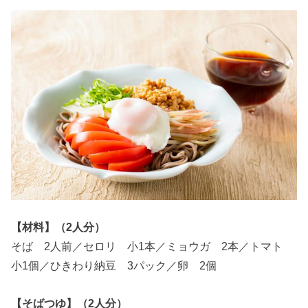
【材料】（2人分）
そば 2人前／セロリ 小1本／ミョウガ 2本／トマト
小1個／ひきわり納豆 3パック／卵 2個
【そばつゆ】（2人分）