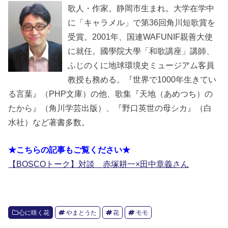
歌人・作家。静岡市生まれ。大学在学中
に「キャラメル」で第36回角川短歌賞を
受賞。2001年、国連WAFUNIF親善大使
に就任。國學院大學「和歌講座」講師、
ふじのくに地球環境史ミュージアム客員
教授も務める。『世界で1000年生きてい
る言葉』（PHP文庫）の他、歌集『天地（あめつち）の
たから』（角川学芸出版）、『野口英世の母シカ』（白
水社）など著書多数。
★こちらの記事もご覧ください★
【BOSCOトーク】対談 赤塚耕一×田中章義さん
心に咲く花
やまとうた
花
モモ