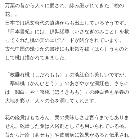
万葉の昔から人々に愛され、詠み継がれてきた「桃の
花」。
日本では縄文時代の遺跡からも出土しているそうです。
『日本書紀』には、伊弉諾尊（いざなぎのみこと）を救
ってくれた桃の実のエピソードが紹介されています。
古代中国の幾つかの書物にも邪気を祓（はら）うものと
して桃は描かれてきました。
「枝垂れ桃（しだれもも）」の淡紅色も美しいですが、
「寒緋桃（かんひとう）」のあざやかな濃紅色、さらに
は「関白」や「箒桃（ほうきもも）」の純白色も早春の
大地を彩り、人々の心を潤してくれます。
花の鑑賞はもちろん、実の美味しさは言うまでもありま
せん。乾燥した葉は入浴剤としても用いられている桃。
昔から汗疹（あせも）や皮膚病に効果があると伝承され