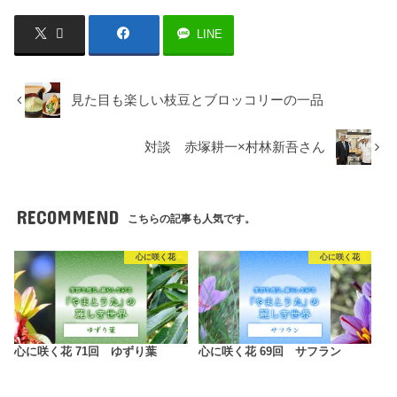
LINE
見た目も楽しい枝豆とブロッコリーの一品
対談 赤塚耕一×村林新吾さん
RECOMMEND
こちらの記事も人気です。
心に咲く花
心に咲く花
心に咲く花 71回 ゆずり葉
心に咲く花 69回 サフラン