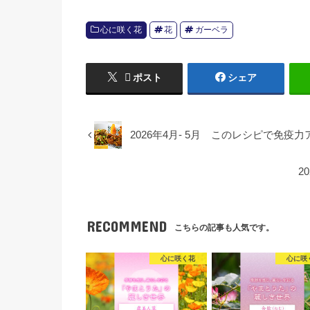
心に咲く花
花
ガーベラ
ポスト
シェア
2026年4月- 5月 このレシピで免疫力
2
RECOMMEND
こちらの記事も人気です。
心に咲く花
心に咲