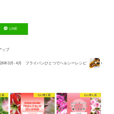
LINE
アップ
026年3月- 4月 フライパンひとつでヘルシーレシピ
く花
心に咲く花
心に咲く花