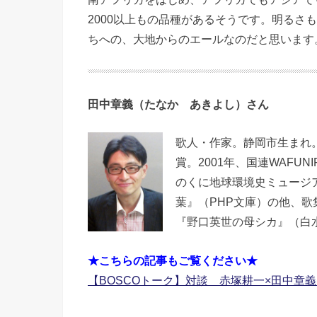
2000以上もの品種があるそうです。明るさ
ちへの、大地からのエールなのだと思います
田中章義（たなか あきよし）さん
歌人・作家。静岡市生まれ
賞。2001年、国連WAF
のくに地球環境史ミュージア
葉』（PHP文庫）の他、
『野口英世の母シカ』（白
★こちらの記事もご覧ください★
【BOSCOトーク】対談 赤塚耕一×田中章