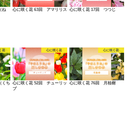
（ね
心に咲く花 63回 アマリリス
心に咲く花 17回 つつじ
く花
心に咲く花
心に咲く花
（くち
心に咲く花 52回 チューリッ
心に咲く花 76回 月桂樹
プ