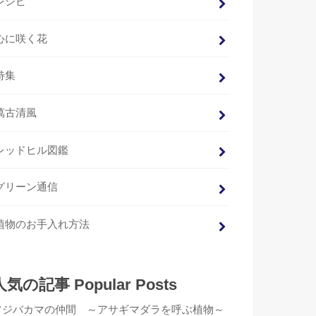
レシピ
心に咲く花
特集
萬古清風
レッドヒル図鑑
グリーン通信
植物のお手入れ方法
人気の記事 Popular Posts
フジバカマの仲間 ～アサギマダラを呼ぶ植物～