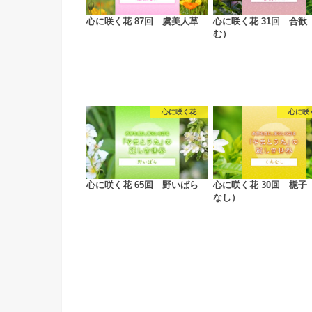
心に咲く花 87回 虞美人草
心に咲く花 31回 合歓
む）
心に咲く花
心に咲
心に咲く花 65回 野いばら
心に咲く花 30回 梔子
なし）