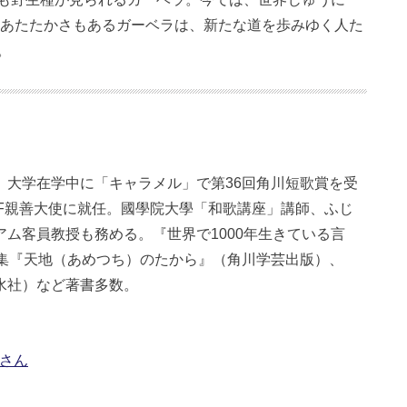
もあたたかさもあるガーベラは、新たな道を歩みゆく人た
。
。大学在学中に「キャラメル」で第36回角川短歌賞を受
UNIF親善大使に就任。國學院大學「和歌講座」講師、ふじ
ム客員教授も務める。『世界で1000年生きている言
歌集『天地（あめつち）のたから』（角川学芸出版）、
水社）など著書多数。
義さん