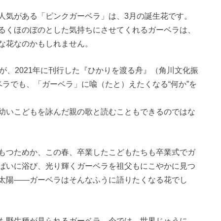
人気がある「ピンクガーベラ」は、3月の誕生花です。
るくほのぼのとした気持ちにさせてくれるガーベラは、
な花なのかもしれません。
が、2021年に刊行した『ひかりを渡る舟』（角川文化振
ラでも、「ガーベラ」に喩（たと）えたくなる“何か”を
幼いこどもを詠んだ親の歌と読むこともできるのではな
もつためか、この春、卒業したこどもたちも卒業式でガ
ぱいに浴び、光り輝くガーベラを祖父もにこやかに見つ
太陽――ガーベラはそんなふうに語りたくなる花でし
も野生種が見られるガーベラ。今では、世界じゅうに