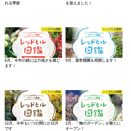
れる季節
を迎えました！
レッドヒル図鑑
レッドヒル図鑑
6月、今年の緑には力強さを感じ
9月、通常開園を再開します！
ます！
レッドヒル図鑑
レッドヒル図鑑
12月、今年もいつの間にか12月
2月、「梅のガーデン」が新たに
です
オープン！