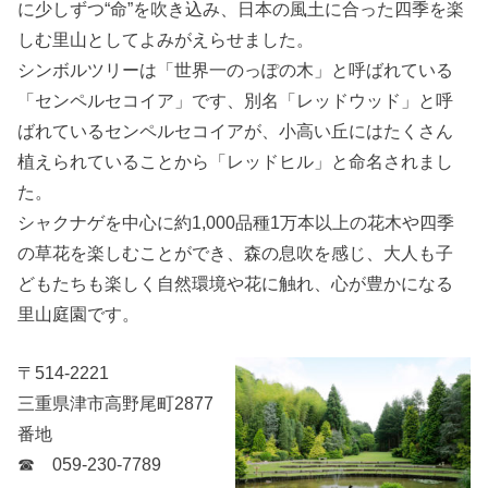
に少しずつ“命”を吹き込み、日本の風土に合った四季を楽
しむ里山としてよみがえらせました。
シンボルツリーは「世界一のっぽの木」と呼ばれている
「センペルセコイア」です、別名「レッドウッド」と呼
ばれているセンペルセコイアが、小高い丘にはたくさん
植えられていることから「レッドヒル」と命名されまし
た。
シャクナゲを中心に約1,000品種1万本以上の花木や四季
の草花を楽しむことができ、森の息吹を感じ、大人も子
どもたちも楽しく自然環境や花に触れ、心が豊かになる
里山庭園です。
〒514-2221
三重県津市高野尾町2877
番地
☎ 059-230-7789