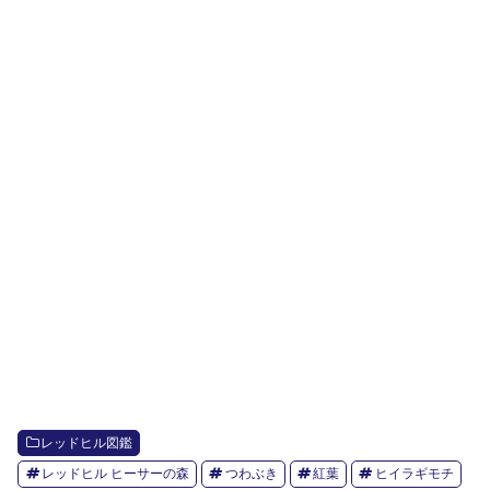
レッドヒル図鑑
レッドヒル ヒーサーの森
つわぶき
紅葉
ヒイラギモチ