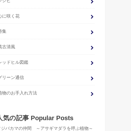
レシピ
心に咲く花
特集
萬古清風
レッドヒル図鑑
グリーン通信
植物のお手入れ方法
人気の記事 Popular Posts
フジバカマの仲間 ～アサギマダラを呼ぶ植物～