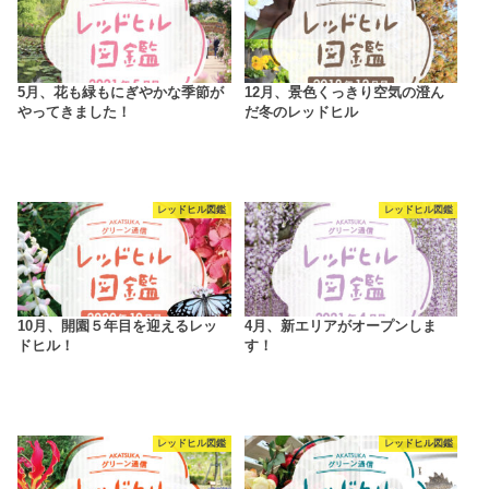
5月、花も緑もにぎやかな季節が
12月、景色くっきり空気の澄ん
やってきました！
だ冬のレッドヒル
レッドヒル図鑑
レッドヒル図鑑
10月、開園５年目を迎えるレッ
4月、新エリアがオープンしま
ドヒル！
す！
レッドヒル図鑑
レッドヒル図鑑