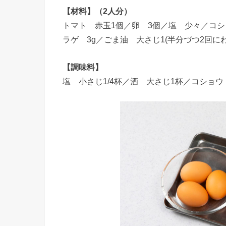
【材料】（2人分）
トマト 赤玉1個／卵 3個／塩 少々／コシ
ラゲ 3g／ごま油 大さじ1(半分づつ2回に
【調味料】
塩 小さじ1/4杯／酒 大さじ1杯／コショ