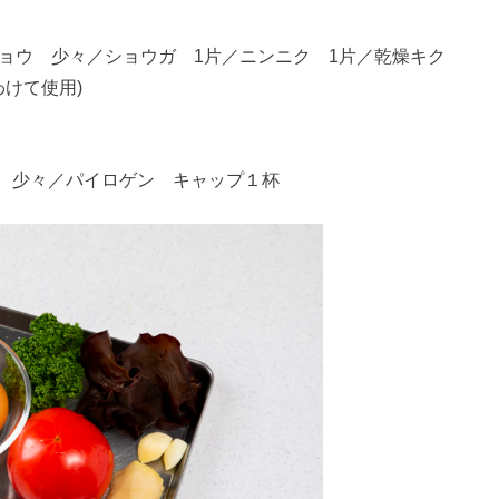
ョウ 少々／ショウガ 1片／ニンニク 1片／乾燥キク
わけて使用)
ウ 少々／パイロゲン キャップ１杯