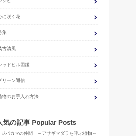
レシピ
心に咲く花
特集
萬古清風
レッドヒル図鑑
グリーン通信
植物のお手入れ方法
人気の記事 Popular Posts
フジバカマの仲間 ～アサギマダラを呼ぶ植物～